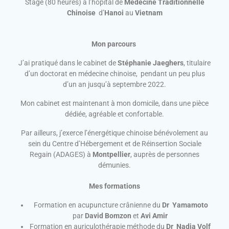
Stage (80 heures) à l’hôpital de
Médecine Traditionnelle
Chinoise
d’
Hanoi
au
Vietnam
Mon parcours
J’ai pratiqué dans le cabinet de
Stéphanie Jaeghers
, titulaire
d’un doctorat en médecine chinoise, pendant un peu plus
d’un an jusqu’à septembre 2022.
Mon cabinet est maintenant à mon domicile, dans une pièce
dédiée, agréable et confortable.
Par ailleurs, j’exerce l’énergétique chinoise bénévolement au
sein du Centre d’Hébergement et de Réinsertion Sociale
Regain (ADAGES) à
Montpellier
, auprès de personnes
démunies.
Mes formations
Formation en acupuncture crânienne du
Dr Yamamoto
par
David Bomzon
et
Avi Amir
Formation en auriculothérapie méthode du
Dr Nadia Volf