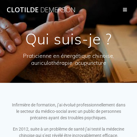
CLOTILDE
DEMERSON
Qui suis-je ?
Praticienne en énergétique chinoise,
auriculothérapie, acupuncture
Infirmière de formation, j’ai évolué professionnellement dans
le secteur du médico-social avec un public de personnes
précaires ayant des troubles psychiques.
En 2012, suite à un problème de santé j’ai testé la médecine
chinoise qui s’est révélé être incroyablement efficace.